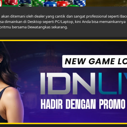
kan ditemani oleh dealer yang cantik dan sangat professional seperti Bacc
sa dimainkan di Desktop seperti PC/Laptop, kini Anda bisa memainkannya
avoritmu bersama Dewatangkas sekarang.