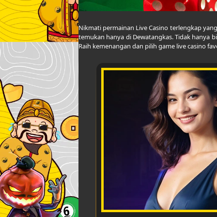
Nikmati permainan Live Casino terlengkap yang a
temukan hanya di Dewatangkas. Tidak hanya bi
Raih kemenangan dan pilih game live casino f