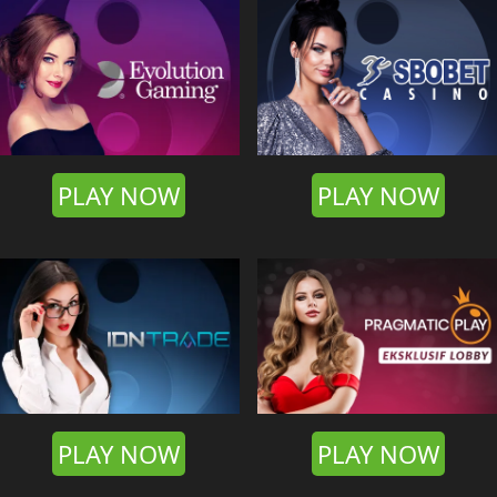
PLAY NOW
PLAY NOW
PLAY NOW
PLAY NOW