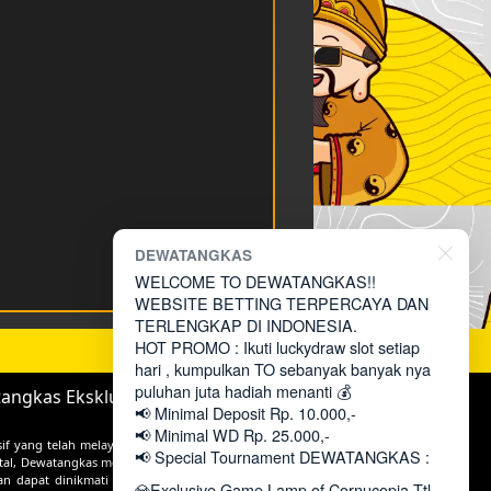
DEWATANGKAS
WELCOME TO DEWATANGKAS!!
WEBSITE BETTING TERPERCAYA DAN
TERLENGKAP DI INDONESIA.
HOT PROMO : Ikuti luckydraw slot setiap
hari , kumpulkan TO sebanyak banyak nya
puluhan juta hadiah menanti 💰
angkas Eksklusif
📢 Minimal Deposit Rp. 10.000,-
📢 Minimal WD Rp. 25.000,-
sif yang telah melayani komunitas penggemar setia di
📢 Special Tournament DEWATANGKAS :
igital, Dewatangkas menghadirkan pengalaman bermain
n dapat dinikmati secara fleksibel melalui komputer,
💎Exclusive Game Lamp of Cornucopia Ttl