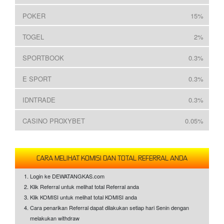
POKER
15%
TOGEL
2%
SPORTBOOK
0.3%
E SPORT
0.3%
IDNTRADE
0.3%
CASINO PROXYBET
0.05%
CARA MELIHAT KOMISI DAN TOTAL REFERRAL ANDA
Login ke DEWATANGKAS.com
Klik Referral untuk melihat total Referral anda
Klik KOMISI untuk melihat total KOMISI anda
Cara penarikan Referral dapat dilakukan setiap hari Senin dengan
melakukan withdraw