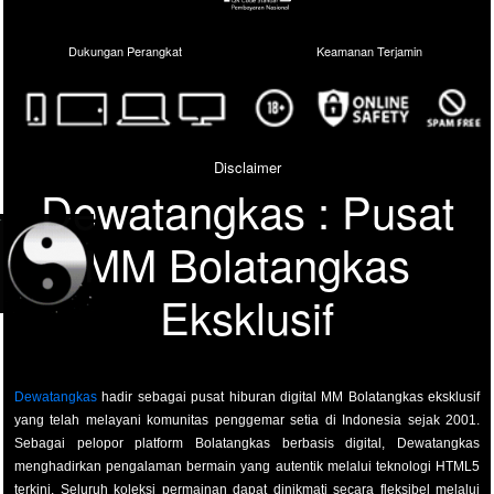
Dukungan Perangkat
Keamanan Terjamin
Disclaimer
Dewatangkas : Pusat
MM Bolatangkas
Eksklusif
Dewatangkas
hadir sebagai pusat hiburan digital MM Bolatangkas eksklusif
yang telah melayani komunitas penggemar setia di Indonesia sejak 2001.
Sebagai pelopor platform Bolatangkas berbasis digital, Dewatangkas
menghadirkan pengalaman bermain yang autentik melalui teknologi HTML5
terkini. Seluruh koleksi permainan dapat dinikmati secara fleksibel melalui